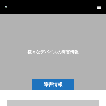
様
々
な
デ
バ
イ
ス
の
障
害
情
報
を
障害情報